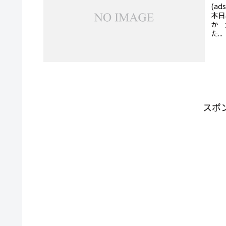
(ad
本日
か 
た...
スポ