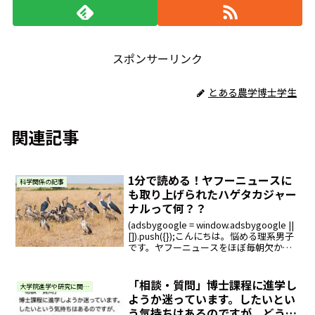
スポンサーリンク
とある農学博士学生
関連記事
1分で読める！ヤフーニュースに
科学関係の記事
も取り上げられたハゲタカジャー
ナルって何？？
(adsbygoogle = window.adsbygoogle ||
[]).push({});こんにちは。悩める理系男子
です。ヤフーニュースをほぼ毎朝欠かさ
ず確認しているのですが、今日こんな記
事を見ました。＜粗悪学術誌＞論文投
稿、日...
「相談・質問」博士課程に進学し
大学院進学や研究に関する質問・相談
ようか迷っています。したいとい
う気持ちはあるのですが、どうも