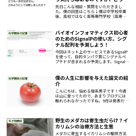
一歩が出ません。どのようにして
先日こんな相談・質問をいただきまし
決断しましたか？
た。僕の回答はこちら↓僕は中学校卒業
後、高校ではなく高等専門学校（高専）
に入学しました。高専は5年間の在学期間
があり、最終年度には卒業研究がありま
す。 僕はその頃、漠然とバイオテクノロ
バイオインフォマティクス初心者
科学関係の記事
ジーに興味があり、研究...
のためのSignalPの使い方。シグ
ナル配列を予測しよう！
今回はネット上のサービスであるSignalP
を使って、目的タンパク質にシグナルペ
プチドが含まれるか予測します。SignalP-
5.0のURLはこちら→ちなみにSignalP-4.1
やSignalP-3.0などもありますが、SignalP-
5...
僕の人生に影響を与えた論文の紹
科学関係の記事
介
こんにちは、悩める理系男子です！今週
は山に登ってたので、あまりブログには
触れられなかったですね。9月は発表だら
けでめちゃくちゃ忙しいです。10月から
は修士論文が忙しくなるんですが…でき
れば、研究室の生活についても、そのう
野生のメダカは寄生虫だらけ？イ
ち紹介したいと思いま...
生き物関係
カリムシの治療方法と生態
メダカに寄生するイカリムシの駆除方法