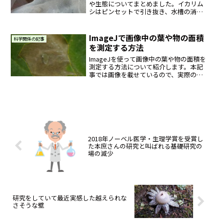
や生態についてまとめました。イカリム
シはピンセットで引き抜き、水槽の消毒
や目に見えないメダカに寄生するイカリ
ムシの幼体を殺すためにリフィッシュを
使いました。
ImageJで画像中の葉や物の面積
科学関係の記事
を測定する方法
ImageJを使って画像中の葉や物の面積を
測定する方法について紹介します。本記
事では画像を載せているので、実際の手
順を視覚的に確かめることが可能です。
また、面積測定時に便利なショートカッ
トキーも紹介しています。
2018年ノーベル医学・生理学賞を受賞し
た本庶さんの研究と叫ばれる基礎研究の
場の減少
研究をしていて最近実感した越えられな
さそうな壁