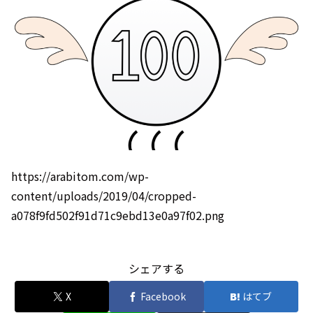
https://arabitom.com/wp-
content/uploads/2019/04/cropped-
a078f9fd502f91d71c9ebd13e0a97f02.png
シェアする
X
Facebook
はてブ