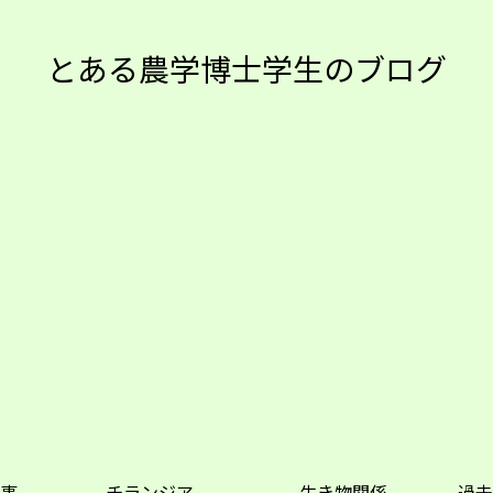
とある農学博士学生のブログ
事
チランジア
生き物関係
過去