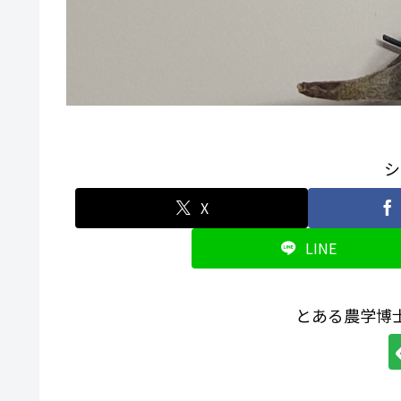
シ
X
LINE
とある農学博