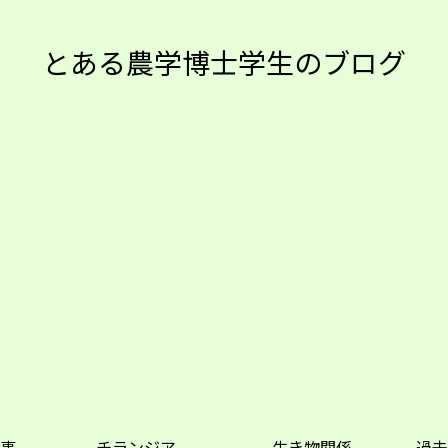
とある農学博士学生のブログ
事
チランジア
生き物関係
過去