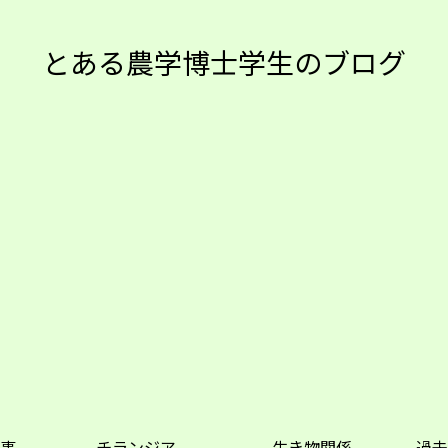
とある農学博士学生のブログ
事
チランジア
生き物関係
過去