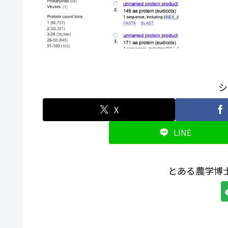
シ
X
LINE
とある農学博