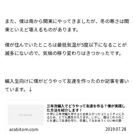
また、僕は南から関東にやってきましたが、冬の寒さは関
東といえど堪えるものがあります。
僕が住んでいたところは最低気温が5度以下になることが
滅多にないので、気候の移り変わりはきつかったです。
編入生向けに僕がどうやって友達を作ったのか記事を書い
ています。↓
三年次編入でどうやって友達を作る？僕が実践し
た方法を紹介します！
大学に三年次編入学すると出来上がったコミュニティに入
るため、とても勇気が入ります。しかし、僕はこれらのこ
とを通じて友達を作り、卒業してなお会うくらい仲の良い
友達もできました。ぜひ編入学する人に読んでほしいで
す。
2019.07.28
arabitom.com