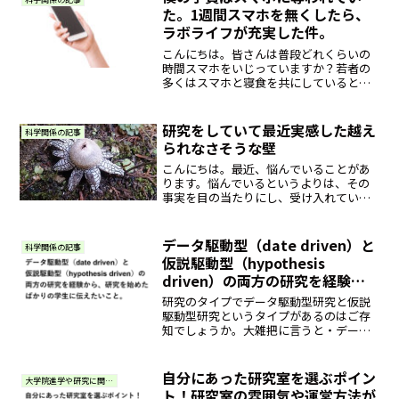
た。1週間スマホを無くしたら、
ラボライフが充実した件。
こんにちは。皆さんは普段どれくらいの
時間スマホをいじっていますか？若者の
多くはスマホと寝食を共にしていると言
っても過言ではないでしょう。そんな僕
ですが、つい1週間ほど前、スマホを紛失
してしまいました。無事なくしたスマホ
研究をしていて最近実感した越え
科学関係の記事
は手元に戻ってきました...
られなさそうな壁
こんにちは。最近、悩んでいることがあ
ります。悩んでいるというよりは、その
事実を目の当たりにし、受け入れている
自分と受け入れられない自分がいること
ですが。今回はそんな博士志望の学生の
悩みを皆さんに打ち明けたいと思いま
データ駆動型（date driven）と
科学関係の記事
す。追記（2019年5月1...
仮説駆動型（hypothesis
driven）の両方の研究を経験か
ら、研究を始めたばかりの学生に
研究のタイプでデータ駆動型研究と仮説
伝えたいこと。
駆動型研究というタイプがあるのはご存
知でしょうか。大雑把に言うと・データ
駆動型とは「事前に仮説を立てずにデー
タを取り、結果を分析した上で研究を進
めるタイプ」のこと。・仮説駆動型とは
自分にあった研究室を選ぶポイン
大学院進学や研究に関する質問・相談
「仮説を立てた上で、その...
ト！研究室の雰囲気や運営方法が