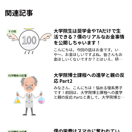
関連記事
大学院生は奨学金やTAだけで生
その他
活できる？僕のリアルなお金事情
を公開しちゃいます！
こんにちは。今回の話はお金です。い
や〜、お金ほしいですよね。皆さんもお
金ほしいくないですか？とはいえ、研究
も忙しくなかなかバイトもしてられない
大学院生。今回はそんな私の金銭事情か
ら大学院生の生活を知ってもらえればと
大学院博士課程への進学と親の反
科学関係の記事
思います。※個人の実体験に...
応 Part2
みなさん、こんにちは！悩める理系男子
です！前回は、大学院博士課程への進学
と親の反応 Part1と表して、大学院博士課
程とは何かについて書きました。前回の
記事はこちら→大学院博士課程への進学
と親の反応 Part1今回は、悩める理系男子
こと私が...
僕の学費はスマホに奪われてい
科学関係の記事