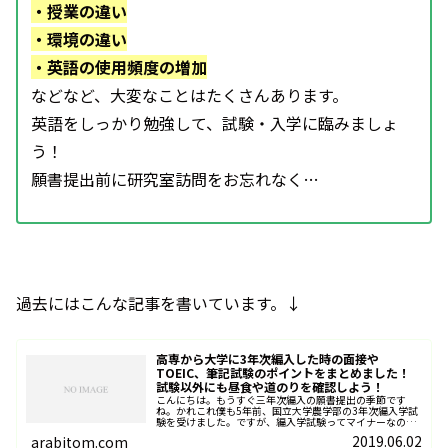
・授業の違い
・環境の違い
・英語の使用頻度の増加
などなど、大変なことはたくさんあります。
英語をしっかり勉強して、試験・入学に臨みましょ
う！
願書提出前に研究室訪問をお忘れなく…
過去にはこんな記事を書いています。↓
高専から大学に3年次編入した時の面接や
TOEIC、筆記試験のポイントをまとめました！
試験以外にも昼食や道のりを確認しよう！
こんにちは。もうすぐ三年次編入の願書提出の季節です
ね。かれこれ僕も5年前、国立大学農学部の3年次編入学試
験を受けました。ですが、編入学試験ってマイナーなの
で、あまり情報がないんですよね。今回はそんな私の経験
2019.06.02
arabitom.com
から、3年次編入学試験に臨む人たち...