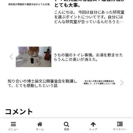
とても大事。
こんにちは。 今回は自分にあった研究室
を選ぶポイントについてです。自分には
どんな研究室が合っているんだろうと悩
んでいる学部生もいると思います。ま
た、中には外面は良いけど入ってみた
ら、まあなんて地獄という地雷型研究室
もあります。 それでは、僕...
うちの猫のトイレ事情。お湯を飲ませた
らうんこの臭いが消えた。
知り合いの博士論文公開審査会を聴講し
て、とても感動したという話
コメント
メニュー
ホーム
検索
トップ
サイドバー
コメントを書き込む