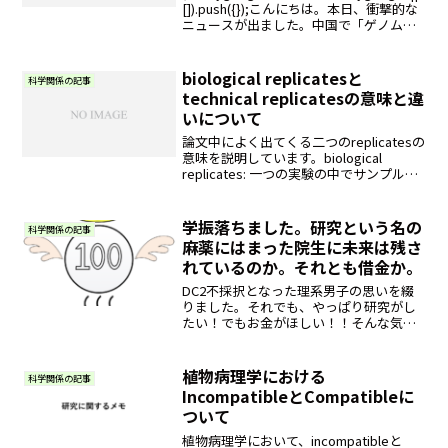
[]).push({});こんにちは。本日、衝撃的な
ニュースが出ました。中国で「ゲノム編
集女児」誕生か 大学側は「倫理違反」
そう、ゲノム編集が施された子供が産ま
れた...
biological replicatesと
科学関係の記事
technical replicatesの意味と違
いについて
論文中によく出てくる二つのreplicatesの
意味を説明しています。biological
replicates: 一つの実験の中でサンプル数
を増やし反復を取ることで、データの信
用性を高める。technical replicates: 同じ
実験を複数回行うことで、得られた結果
学振落ちました。研究という名の
科学関係の記事
が偶然に起きたものでないことを証明す
麻薬にはまった院生に未来は残さ
る。と僕は解釈しています。
れているのか。それとも借金か。
DC2不採択となった理系男子の思いを綴
りました。それでも、やっぱり研究がし
たい！でもお金がほしい！！そんな気持
ちです。
植物病理学における
科学関係の記事
IncompatibleとCompatibleに
ついて
植物病理学において、incompatibleと