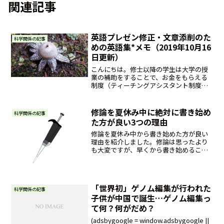
関連記事
英語プレゼン修正・文章添削のた
科学関係の記事
めの英語集*メモ（2019年10月16
日更新）
こんにちは。修士以降の学生は大学の授
業の補助をすることで、お金をもらえる
制度（ティーチングアシスタント制度、
TA制度）があります。その中の一つで、
僕は留学生の授業のTAもしているのです
がうちの大学の留学生はかなり英語が上
修論を夏休み中に絶対に書き始め
科学関係の記事
手で、日本の大学生等...
た方が良い3つの理由
修論を夏休み中から書き始めた方が良い
理由を紹介しました。修論は思ったより
も大変ですが、早くから書き始めること
で追加実験をする時間や参考文献を大量
に読む時間を取ることができます。ま
た、後期は様々な予定により時間を取ら
れることもあります。ぜひ、今のうちに
「世界初」ゲノム編集が行われた
修論に取り組んで気持ちの良い年越しを
科学関係の記事
子供が中国で誕生…ゲノム編集っ
迎えましょう！
て何？何がだめ？
(adsbygoogle = window.adsbygoogle ||